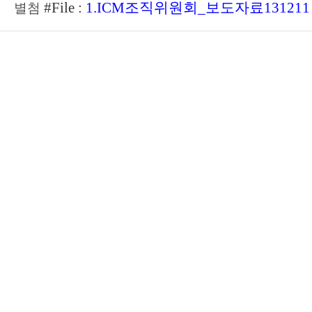
#File :
1.ICM조직위원회
_
보도자료
131211
별첨