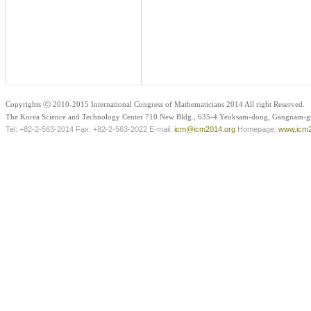
Copyrights ⓒ 2010-2015 International Congress of Mathematicians 2014 All right Reserved.
The Korea Science and Technology Center 710 New Bldg., 635-4 Yeoksam-dong, Gangnam-gu
Tel: +82-2-563-2014 Fax: +82-2-563-2022 E-mail:
icm@icm2014.org
Homepage:
www.icm2